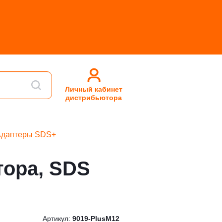
Личный кабинет
дистрибьютора
Адаптеры SDS+
тора, SDS
Артикул:
9019-PlusM12