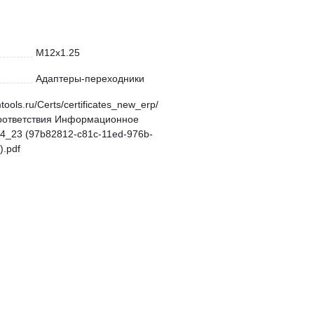
M12x1.25
Адаптеры-переходники
mtools.ru/Certs/certificates_new_erp/
оответствия Информационное
4_23 (97b82812-c81c-11ed-976b-
.pdf