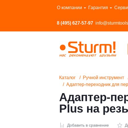
Перейти в каталог
О компании
Гарантия
Серви
8 (495) 627-57-97
info@sturmtools
Каталог
Ручной инструмент
Адаптер-переходник для пер
Адаптер-пе
Plus на рез
Добавить в сравнение
Д