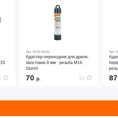
Арт.
9019-M14D
Арт.
9
Адаптер-переходник для дрели,
Адап
SDS
хвостовик 8 мм - резьба М14,
перф
Sturm!
резь
70
8
р.