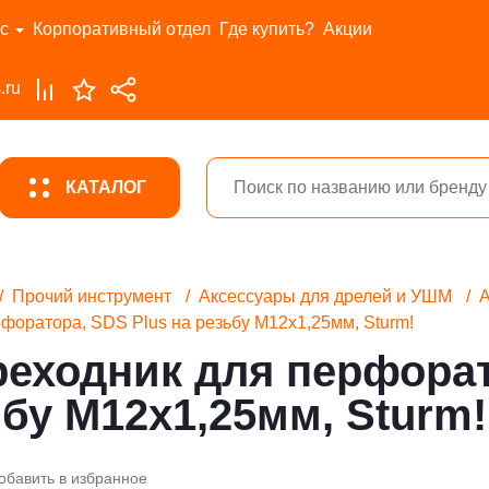
с
Корпоративный отдел
Где купить?
Акции
.ru
КАТАЛОГ
Прочий инструмент
Аксессуары для дрелей и УШМ
форатора, SDS Plus на резьбу M12x1,25мм, Sturm!
реходник для перфора
ьбу M12x1,25мм, Sturm!
обавить в избранное