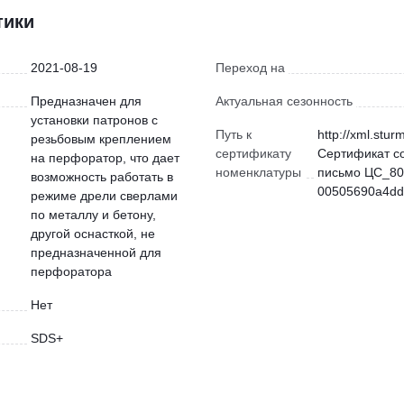
тики
2021-08-19
Переход на
Предназначен для
Актуальная сезонность
установки патронов с
Путь к
http://xml.stur
резьбовым креплением
сертификату
Сертификат с
на перфоратор, что дает
номенклатуры
письмо ЦС_80
возможность работать в
00505690a4dd)
режиме дрели сверлами
по металлу и бетону,
другой оснасткой, не
предназначенной для
перфоратора
Нет
SDS+