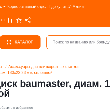
с
Корпоративный отдел
Где купить?
Акции
.ru
КАТАЛОГ
ры
Аксессуары для плиткорезных станков
иам. 180x22.23 мм, сплошной
ск baumaster, диам. 1
ой
обавить в избранное