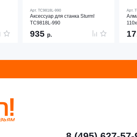
Арт.
TC9818L-990
Арт.
T
Аксессуар для станка Sturm!
Алма
TC9818L-990
110x
935
1
р.
8 (495) 627-57-