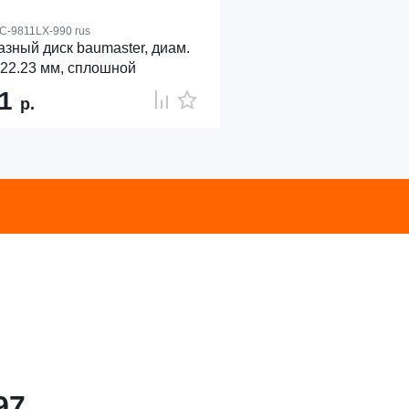
C-9811LX-990 rus
зный диск baumaster, диам.
22.23 мм, сплошной
71
р.
97