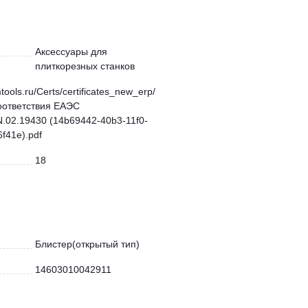
Аксессуары для
плиткорезных станков
mtools.ru/Certs/certificates_new_erp/
оответствия ЕАЭС
.02.19430 (14b69442-40b3-11f0-
f41e).pdf
18
Блистер(открытый тип)
14603010042911