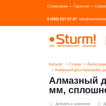
Перейти в каталог
О компании
Гарантия
Серви
8 (495) 627-57-97
info@sturmtools
Каталог
Станки
Аксессуа
Алмазный диск baumaster, д
Алмазный ди
мм, сплошн
Добавить в сравнение
Д