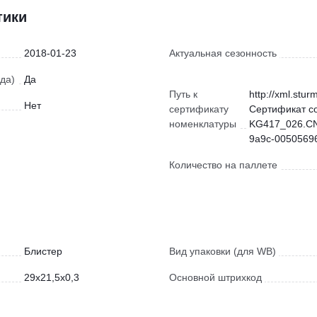
тики
2018-01-23
Актуальная сезонность
да)
Да
Путь к
http://xml.stur
Нет
сертификату
Сертификат с
номенклатуры
KG417_026.CN
9a9c-00505696
Количество на паллете
Блистер
Вид упаковки (для WB)
29x21,5x0,3
Основной штрихкод