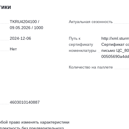
тики
TKRU4204100 /
Актуальная сезонность
09.05.2026 / 1000
2024-12-06
Путь к
http://xml.stur
сертификату
Сертификат с
Нет
номенклатуры
письмо ЦС_80
00505690a4dd)
Количество на паллете
4603010140887
обой право изменять характеристики
мплектность без предварительного