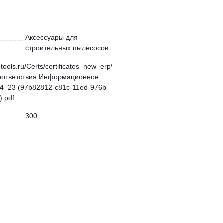
Аксессуары для
строительных пылесосов
mtools.ru/Certs/certificates_new_erp/
оответствия Информационное
4_23 (97b82812-c81c-11ed-976b-
.pdf
300