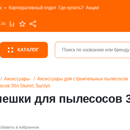
с
Корпоративный отдел
Где купить?
Акции
.ru
КАТАЛОГ
Аксессуары
Аксессуары для строительных пылесосов
ов 30л Sturm!, 5шт/уп
ешки для пылесосов 3
обавить в избранное