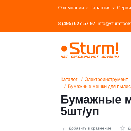
Перейти в каталог
О компании
Гарантия
Серви
8 (495) 627-57-97
info@sturmtools
Каталог
Электроинструмент
Бумажные мешки для пылесос
Бумажные м
5шт/уп
Добавить в сравнение
Д