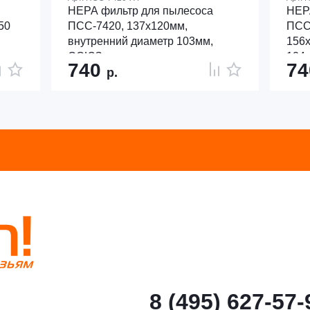
HEPA фильтр для пылесоса
HEP
50
ПСС-7420, 137х120мм,
ПСС
внутренний диаметр 103мм,
156х
СОЮЗ
124
740
7
р.
8 (495) 627-57-