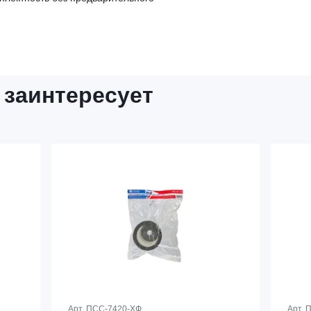
 заинтересует
Арт.
ПСС-7420-ХФ
Арт.
П