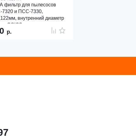
A фильтр для пылесосов
-7320 и ПСС-7330,
122мм, внутренний диаметр
мм, СОЮЗ
40
р.
97