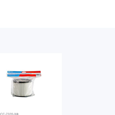
СС-7320-ХФ