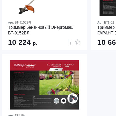
Арт.
БТ-9152БЛ
Арт.
БТ1-52
Триммер бензиновый Энергомаш
Триммер
БТ-9152БЛ
ГАРАНТ 
10 224
10 6
р.
Арт.
БТ1-58