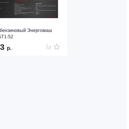
 бензиновый Энергомаш
БТ1-52
63
р.