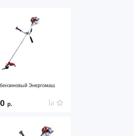
 бензиновый Энергомаш
40
р.