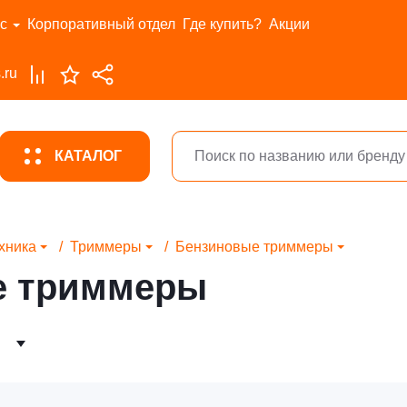
с
Корпоративный отдел
Где купить?
Акции
.ru
КАТАЛОГ
хника
Триммеры
Бензиновые триммеры
е триммеры