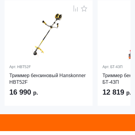
Арт.
HBT52F
Арт.
БТ-43П
Триммер бензиновый Hanskonner
Триммер бен
HBT52F
БТ-43П
16 990
12 819
р.
р.