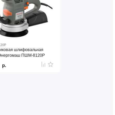
120Р
иковая шлифовальная
Энергомаш ПШМ-8120Р
8
р.