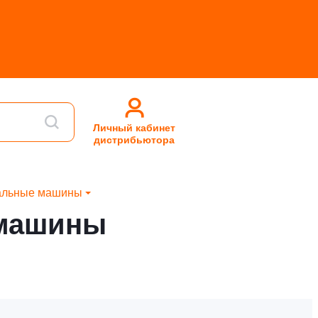
Личный кабинет
дистрибьютора
альные машины
 машины