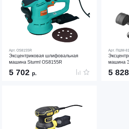
Арт.
OS8155R
Арт.
ПШМ-8
Эксцентриковая шлифовальная
Эксцентр
машина Sturm! OS8155R
машина 
5 702
5 82
р.