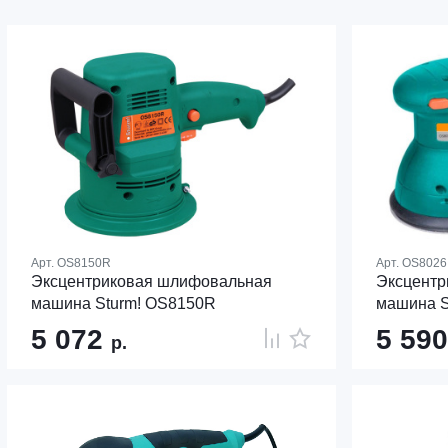
Арт.
OS8150R
Арт.
OS8026
Эксцентриковая шлифовальная
Эксцентр
машина Sturm! OS8150R
машина S
5 072
5 59
р.