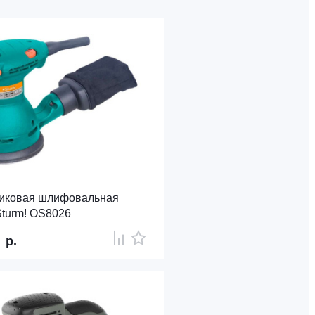
иковая шлифовальная
turm! OS8026
0
р.