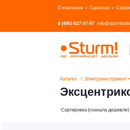
Перейти в каталог
О компании
Гарантия
Серви
8 (495) 627-57-97
info@sturmtools
Каталог
Электроинструмент
Эксцентри
Сортировка (сначала дешевле)