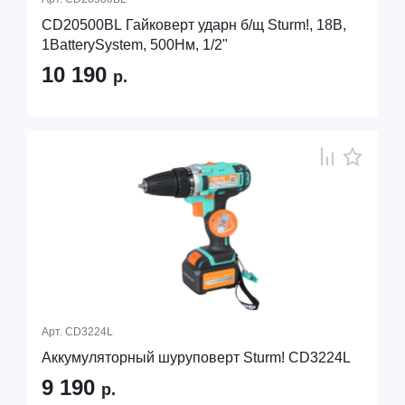
CD20500BL Гайковерт ударн б/щ Sturm!, 18В,
1BatterySystem, 500Нм, 1/2"
10 190
р.
Арт.
CD3224L
Аккумуляторный шуруповерт Sturm! CD3224L
9 190
р.