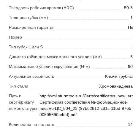
Твёрдость рабочих кромок (HRC)
50-5
Толщина губок (мм)
1
Расширенная гарантия
Не
Номер
Тип губок L или S
Диаметр гайки для максимального усилия (мм)
5
Максимальное усилие скручивания (Н·м)
90
Актуальная сезонность
Ключи трубны
Тип стали
Хромованадиева
Путь к
http://xml.sturmtools.ru/Certs/certificates_new_er
сертификату
Сертификат соответствия Информационное
номенклатуры
письмо ЦС_804_23 (97b82812-c81c-11ed-976b-
00505690a4dd).pdf
Количество на паллете
14