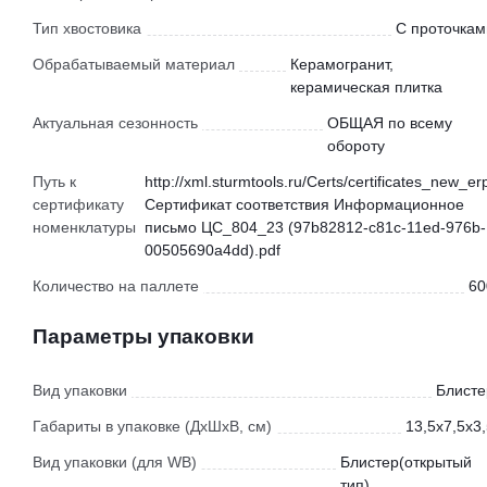
Тип хвостовика
С проточкам
Обрабатываемый материал
Керамогранит,
керамическая плитка
Актуальная сезонность
ОБЩАЯ по всему
обороту
Путь к
http://xml.sturmtools.ru/Certs/certificates_new_er
сертификату
Сертификат соответствия Информационное
номенклатуры
письмо ЦС_804_23 (97b82812-c81c-11ed-976b-
00505690a4dd).pdf
Количество на паллете
60
Параметры упаковки
Вид упаковки
Блисте
Габариты в упаковке (ДхШхВ, см)
13,5x7,5x3
Вид упаковки (для WB)
Блистер(открытый
тип)