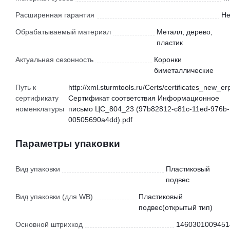
Расширенная гарантия
Не
Обрабатываемый материал
Металл, дерево,
пластик
Актуальная сезонность
Коронки
биметаллические
Путь к
http://xml.sturmtools.ru/Certs/certificates_new_er
сертификату
Сертификат соответствия Информационное
номенклатуры
письмо ЦС_804_23 (97b82812-c81c-11ed-976b-
00505690a4dd).pdf
Параметры упаковки
Вид упаковки
Пластиковый
подвес
Вид упаковки (для WB)
Пластиковый
подвес(открытый тип)
Основной штрихкод
1460301009451