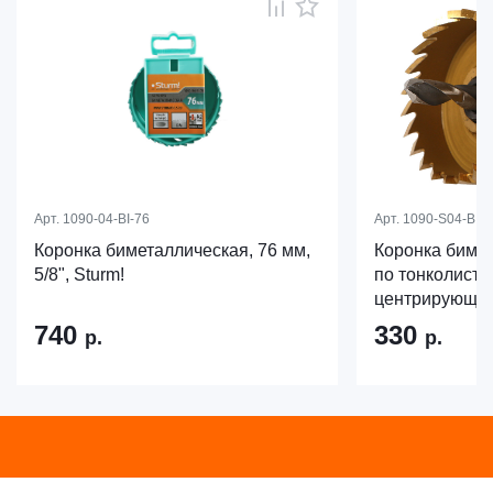
Арт.
1090-04-BI-76
Арт.
1090-S04-BI-4
Коронка биметаллическая, 76 мм,
Коронка бимет
5/8", Sturm!
по тонколисто
центрирующее 
740
330
р.
р.