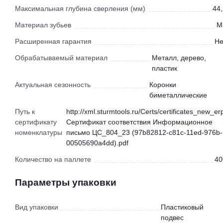
Максимальная глубина сверления (мм)
44,
Материал зубьев
M
Расширенная гарантия
Не
Обрабатываемый материал
Металл, дерево,
пластик
Актуальная сезонность
Коронки
биметаллические
Путь к
http://xml.sturmtools.ru/Certs/certificates_new_er
сертификату
Сертификат соответствия Информационное
номенклатуры
письмо ЦС_804_23 (97b82812-c81c-11ed-976b-
00505690a4dd).pdf
Количество на паллете
40
Параметры упаковки
Вид упаковки
Пластиковый
подвес