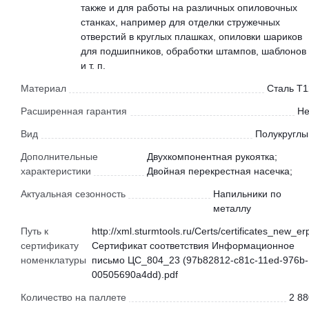
также и для работы на различных опиловочных
станках, например для отделки стружечных
отверстий в круглых плашках, опиловки шариков
для подшипников, обработки штампов, шаблонов
и т. п.
Материал
Сталь Т1
Расширенная гарантия
Не
Вид
Полукруглы
Дополнительные
Двухкомпонентная рукоятка;
характеристики
Двойная перекрестная насечка;
Актуальная сезонность
Напильники по
металлу
Путь к
http://xml.sturmtools.ru/Certs/certificates_new_er
сертификату
Сертификат соответствия Информационное
номенклатуры
письмо ЦС_804_23 (97b82812-c81c-11ed-976b-
00505690a4dd).pdf
Количество на паллете
2 88