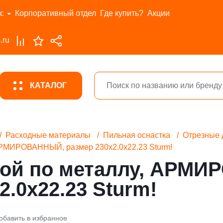
с
Корпоративный отдел
Где купить?
Акции
.ru
КАТАЛОГ
Расходные материалы
Пильная оснастка
Отрезные 
 АРМИРОВАННЫЙ, размер 230x2.0x22.23 Sturm!
ной по металлу, АРМ
2.0x22.23 Sturm!
обавить в избранное