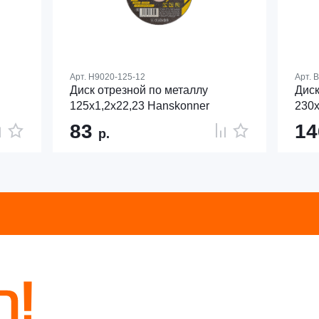
Арт.
H9020-125-12
Арт.
B
Диск отрезной по металлу
Диск
125х1,2х22,23 Hanskonner
230
83
1
р.