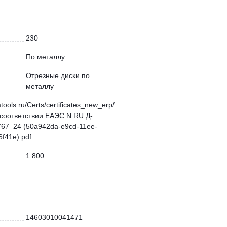
230
По металлу
Отрезные диски по
металлу
mtools.ru/Certs/certificates_new_erp/
соответствии ЕАЭС N RU Д-
67_24 (50a942da-e9cd-11ee-
f41e).pdf
1 800
14603010041471