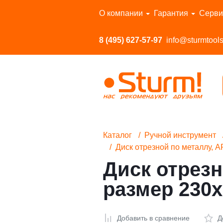
Перейти в каталог
О компании
Гарантия
Серви
8 (495) 627-57-97
info@sturmtools
Каталог
Ручной инструмент
Диск отрезной по металлу,
Диск отрез
размер 230x
Добавить в сравнение
Д