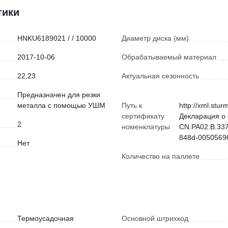
тики
HNKU6189021 / / 10000
Диаметр диска (мм)
2017-10-06
Обрабатываемый материал
22,23
Актуальная сезонность
Предназначен для резки
металла с помощью УШМ
Путь к
http://xml.stur
сертификату
Декларация о 
2
номенклатуры
CN.РА02.В.337
848d-00505696
Нет
Количество на паллете
Термоусадочная
Основной штрихкод