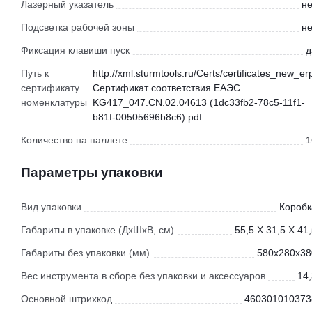
Лазерный указатель
не
Подсветка рабочей зоны
не
Фиксация клавиши пуск
д
Путь к
http://xml.sturmtools.ru/Certs/certificates_new_er
сертификату
Сертификат соответствия ЕАЭС
номенклатуры
KG417_047.CN.02.04613 (1dc33fb2-78c5-11f1-
b81f-00505696b8c6).pdf
Количество на паллете
1
Параметры упаковки
Вид упаковки
Коробк
Габариты в упаковке (ДхШхВ, см)
55,5 X 31,5 X 41
Габариты без упаковки (мм)
580х280х38
Вес инструмента в сборе без упаковки и аксессуаров
14,
Основной штрихкод
460301010373