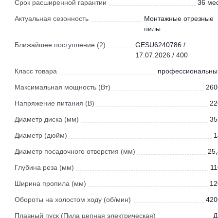
Срок расширенной гарантии
36 мес
Актуальная сезонность
Монтажные отрезные
пилы
Ближайшее поступление (2)
GESU6240786 /
17.07.2026 / 400
Класс товара
профессиональны
Максимальная мощность (Вт)
260
Напряжение питания (В)
22
Диаметр диска (мм)
35
Диаметр (дюйм)
1
Диаметр посадочного отверстия (мм)
25,
Глубина реза (мм)
11
Ширина пропила (мм)
12
Обороты на холостом ходу (об/мин)
420
Плавный пуск (Пила цепная электрическая)
Д