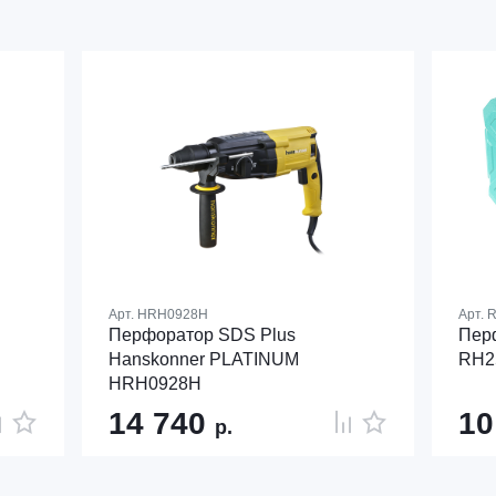
Арт.
HRH0928H
Арт.
R
Перфоратор SDS Plus
Перф
Hanskonner PLATINUM
RH2
HRH0928H
14 740
10
р.