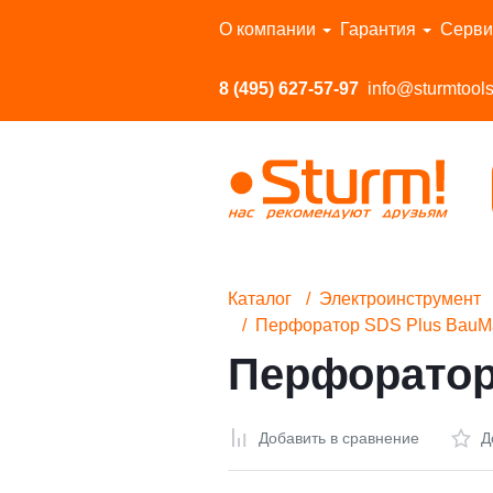
Перейти в каталог
О компании
Гарантия
Серви
8 (495) 627-57-97
info@sturmtools
Каталог
Электроинструмент
Перфоратор SDS Plus BauM
Перфоратор
Добавить в сравнение
Д