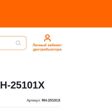
Личный кабинет
дистрибьютора
RH-25101X
Артикул:
RH-25101X