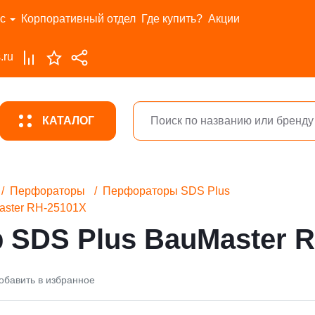
с
Корпоративный отдел
Где купить?
Акции
.ru
КАТАЛОГ
Перфораторы
Перфораторы SDS Plus
aster RH-25101X
 SDS Plus BauMaster 
обавить в избранное