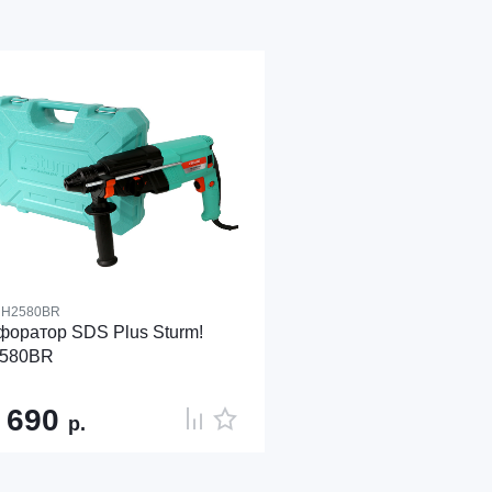
H2580BR
оратор SDS Plus Sturm!
580BR
 690
р.