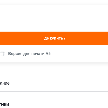
Где купить?
Версия для печати А5
ание
тики