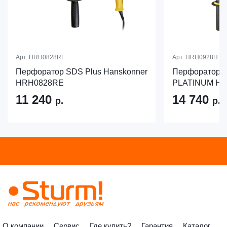
Арт.
HRH0828RE
Арт.
HRH0928H
Перфоратор SDS Plus Hanskonner
Перфоратор S
HRH0828RE
PLATINUM H
11 240
14 740
р.
р.
О компании
Сервис
Где купить?
Гарантия
Каталог