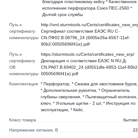
благодаря пластиковому кейсу * Качественное
исполнение перфоратора Союз ПЕС-2560 *
Долгий срок службы
Путь к
http://xml.sturmtools.ru/Certs/certificates_new_er
сертификату
Сертификат соответствия ЕАЭС RU С-
номенклатуры
CN.ПФ02.В.08796_24 (6005e26a-6567-11ef-
80b2-00505696f41e).pdf
Путь к
https://sturmtools.ru/Certs/certificates_new_erp/
сертификату
Декларация о соответствии ЕАЭС N RU Д-
ОВ
CN.РА07.В.69402_24 (d0551dfe-6853-11ef-80b2
номенклатуры
00505696f41e).pdf
Комплектация
* Перфоратор, * Смазка для хвостовиков буров,
* Дополнительная рукоятка, * Ограничитель
глубины сверления, * Пылезащитный колпачок,
ключ, * Угольные щетки - 2 шт, * Инструкция по
эксплуатации, * Кейс.
Класс товара
бытово
Напряжение питания, В
22