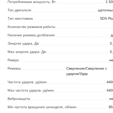
Потребляемая мощность, Вт
1 50
Тип двигателя
щеточны
Тип хвостовика
SDS Plu
Количество режимов работы
Наличие режима долбления
д
Энергия удара, Дж
3
Max энергия удара, Дж
3
Реверс
не
Режимы
Сверление/Сверление с
ударом/Удар
Частота ударов, уд/мин
440
Мах частота ударов, уд/мин
440
Виброзащита
не
Min частота вращения шпинделя, об/мин
85