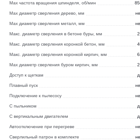
Max частота вращения шпинделя, об/мин
85
Мах диаметр сверления дерево, мм
не
Max диаметр сверления металл, мм
не
Макс. диаметр сверления в бетоне буры, мм
2
Макс. диаметр сверления коронкой бетон, мм
4
Макс. диаметр сверления коронкой кирпич, мм
6
Max диаметр сверления буром кирпич, мм
2
Доступ к щеткам
д
Плавный пуск
не
Подключение к пылесосу
не
С пыльником
д
С вертикальным двигателем
д
Автоотключение при перегреве
не
Сверлильный патрон в комплекте
не