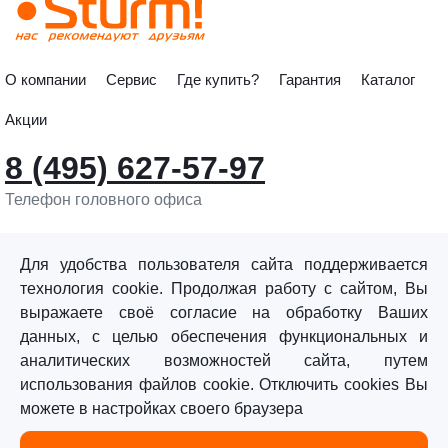
О компании
Сервис
Где купить?
Гарантия
Каталог
Акции
8 (495) 627-57-97
Телефон головного офиса
info@sturmtools.ru
Обратная связь
Для удобства пользователя сайта поддерживается
технология cookie. Продолжая работу с сайтом, Вы
выражаете своё согласие на обработку Ваших
данных, с целью обеспечения функциональных и
аналитических возможностей сайта, путем
использования файлов cookie. Отключить cookies Вы
©«Sturm!» 2011–2026 ®
можете в настройках своего браузера
Все права защищены.