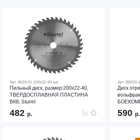
Арт.
9020-01-200x22-40 rus
Арт.
B9020-1
Пильный диск, размер:200x22-40,
Диск отр
ТВЕРДОСПЛАВНАЯ ПЛАСТИНА
вольфрам
ВК8, Sturm!
БОЕКОМ
482
590
р.
р.