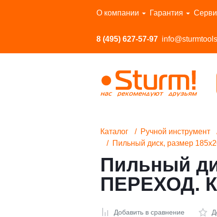
Перейти в каталог
О компании
Гарантия
Серви
8 (495) 627-57-97
info@sturmtools
Каталог
Ручной инструмент
Пильный диск, размер 185x
Пильный дис
ПЕРЕХОД. К
Добавить в сравнение
Д