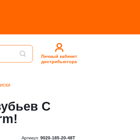
Личный кабинет
дистрибьютора
иски
зубьев С
rm!
Артикул:
9020-185-20-48T