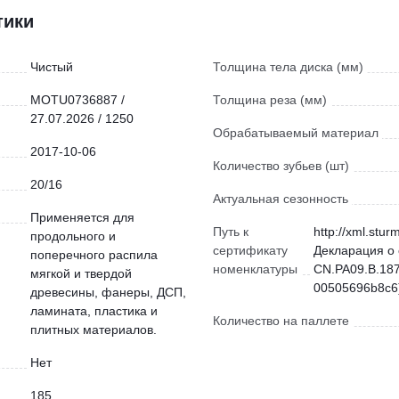
тики
Чистый
Толщина тела диска (мм)
MOTU0736887 /
Толщина реза (мм)
27.07.2026 / 1250
Обрабатываемый материал
2017-10-06
Количество зубьев (шт)
20/16
Актуальная сезонность
Применяется для
Путь к
http://xml.stur
продольного и
сертификату
Декларация о 
поперечного распила
номенклатуры
CN.РА09.В.187
мягкой и твердой
00505696b8c6)
древесины, фанеры, ДСП,
ламината, пластика и
Количество на паллете
плитных материалов.
Нет
185