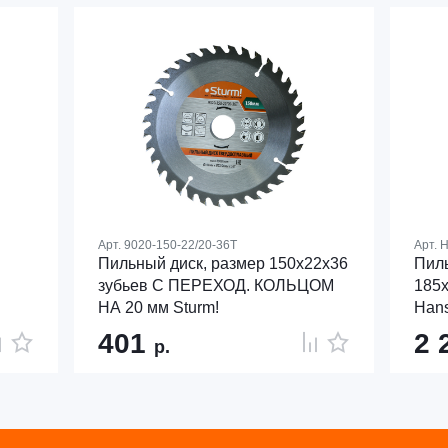
Арт.
9020-150-22/20-36T
Арт.
H
Пильный диск, размер 150x22x36
Пиль
зубьев С ПЕРЕХОД. КОЛЬЦОМ
185x
НА 20 мм Sturm!
Han
401
2 
р.