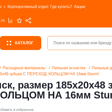
с
Корпоративный отдел
Где купить?
Акции
.ru
КАТАЛОГ
Расходные материалы
Пильная оснастка
Пильные д
20x48 зубьев С ПЕРЕХОД. КОЛЬЦОМ НА 16мм Sturm!
к, размер 185x20x48 
ОЛЬЦОМ НА 16мм Stu
обавить в избранное