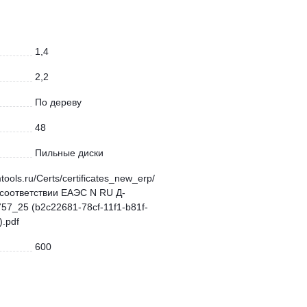
1,4
2,2
По дереву
48
Пильные диски
mtools.ru/Certs/certificates_new_erp/
соответствии ЕАЭС N RU Д-
57_25 (b2c22681-78cf-11f1-b81f-
.pdf
600