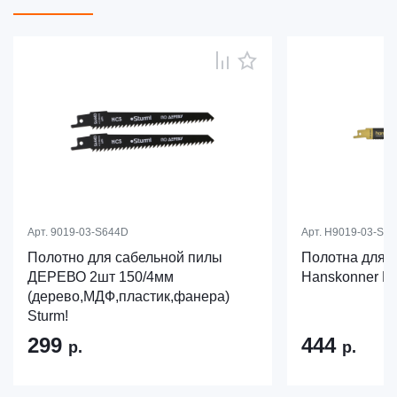
Арт.
9019-03-S644D
Арт.
H9019-03-S11
Полотно для сабельной пилы
Полотна для 
ДЕРЕВО 2шт 150/4мм
Hanskonner H
(дерево,МДФ,пластик,фанера)
Sturm!
299
444
р.
р.