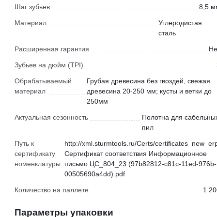
Шаг зубьев
8,5 м
Материал
Углеродистая
сталь
Расширенная гарантия
Не
Зубьев на дюйм (TPI)
Обрабатываемый
Грубая древесина без гвоздей, свежая
материал
древесина 20-250 мм; кусты и ветки до
250мм
Актуальная сезонность
Полотна для сабельны
пил
Путь к
http://xml.sturmtools.ru/Certs/certificates_new_er
сертификату
Сертификат соответствия Информационное
номенклатуры
письмо ЦС_804_23 (97b82812-c81c-11ed-976b-
00505690a4dd).pdf
Количество на паллете
1 20
Параметры упаковки