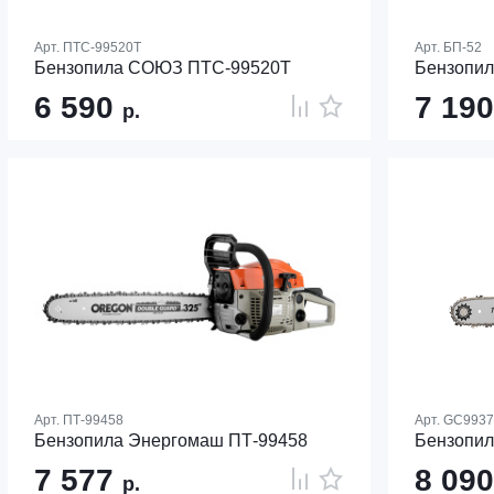
Арт.
ПТС-99520Т
Арт.
БП-52
Бензопила СОЮЗ ПТС-99520Т
Бензопил
6 590
7 19
р.
Арт.
ПТ-99458
Арт.
GC9937
Бензопила Энергомаш ПТ-99458
Бензопил
7 577
8 09
р.