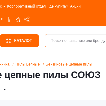
с
Корпоративный отдел
Где купить?
Акции
.ru
КАТАЛОГ
хника
Пилы цепные
Бензиновые цепные пилы
е цепные пилы СОЮЗ