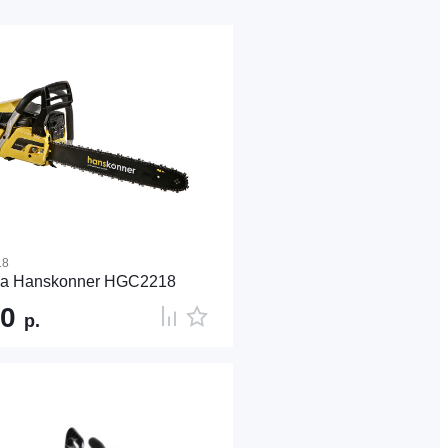
18
а Hanskonner HGC2218
90
р.