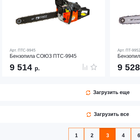
Арт.
ПТС-9945
Арт.
ПТ-995
Бензопила СОЮЗ ПТС-9945
Бензопил
9 514
9 52
р.
Загрузить еще
Загрузить все
1
2
3
4