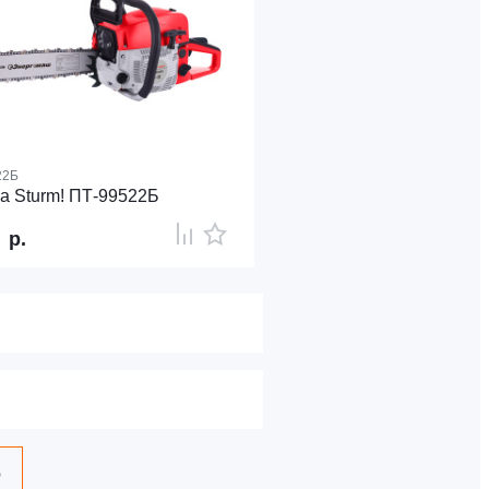
22Б
а Sturm! ПТ-99522Б
8
р.
6