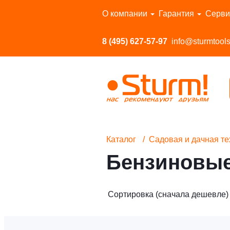
Перейти в каталог
О компании
Гарантия
Серви
8 (495) 627-57-97
info@sturmtools
Каталог
Садовая и дачная те
Бензиновы
Сортировка (сначала дешевле)