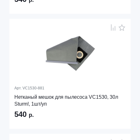
р.
Арт.
VC1530-881
Нетканый мешок для пылесоса VC1530, 30л
Sturm!, 1шт/уп
540
р.