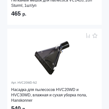
Нетканый мешок для пылесоса VC1420, 20л
Sturm!, 1шт/уп
465
р.
Арт.
HVC20WD-N2
Насадка для пылесосов HVC20WD и
HVC30WD, влажная и сухая уборка пола,
Hanskonner
540