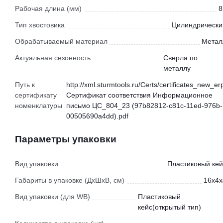
Рабочая длина (мм)
8
Тип хвостовика
Цилиндрически
Обрабатываемый материал
Метал
Актуальная сезонность
Сверла по
металлу
Путь к
http://xml.sturmtools.ru/Certs/certificates_new_er
сертификату
Сертификат соответствия Информационное
номенклатуры
письмо ЦС_804_23 (97b82812-c81c-11ed-976b-
00505690a4dd).pdf
Параметры упаковки
Вид упаковки
Пластиковый кей
Габариты в упаковке (ДхШхВ, см)
16x4x
Вид упаковки (для WB)
Пластиковый
кейс(открытый тип)