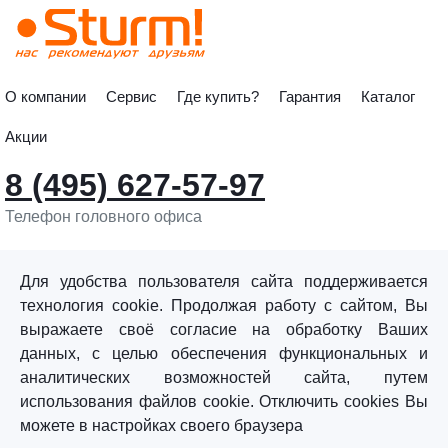
О компании
Сервис
Где купить?
Гарантия
Каталог
Акции
8 (495) 627-57-97
Телефон головного офиса
info@sturmtools.ru
Обратная связь
Для удобства пользователя сайта поддерживается
технология cookie. Продолжая работу с сайтом, Вы
выражаете своё согласие на обработку Ваших
данных, с целью обеспечения функциональных и
аналитических возможностей сайта, путем
использования файлов cookie. Отключить cookies Вы
©«Sturm!» 2011–2026 ®
можете в настройках своего браузера
Все права защищены.