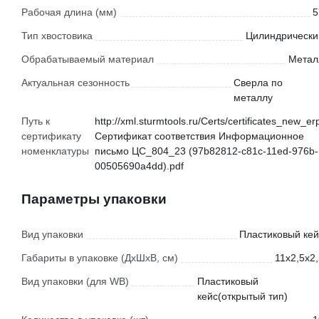
Рабочая длина (мм)
5
Тип хвостовика
Цилиндрически
Обрабатываемый материал
Метал
Актуальная сезонность
Сверла по
металлу
Путь к
http://xml.sturmtools.ru/Certs/certificates_new_er
сертификату
Сертификат соответствия Информационное
номенклатуры
письмо ЦС_804_23 (97b82812-c81c-11ed-976b-
00505690a4dd).pdf
Параметры упаковки
Вид упаковки
Пластиковый кей
Габариты в упаковке (ДхШхВ, см)
11x2,5x2
Вид упаковки (для WB)
Пластиковый
кейс(открытый тип)