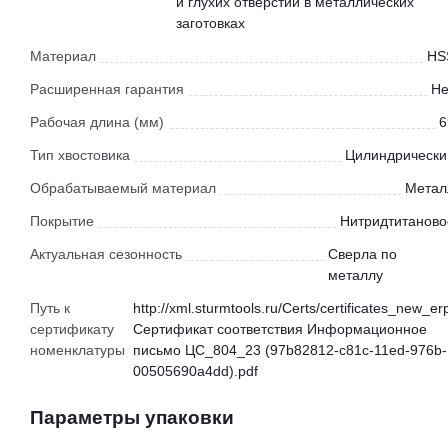
и глухих отверстий в металлических
заготовках
Материал
HS
Расширенная гарантия
Не
Рабочая длина (мм)
6
Тип хвостовика
Цилиндрически
Обрабатываемый материал
Метал
Покрытие
Нитридтитаново
Актуальная сезонность
Сверла по
металлу
Путь к
http://xml.sturmtools.ru/Certs/certificates_new_er
сертификату
Сертификат соответствия Информационное
номенклатуры
письмо ЦС_804_23 (97b82812-c81c-11ed-976b-
00505690a4dd).pdf
Параметры упаковки