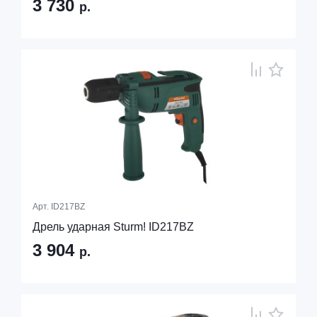
3 730
р.
Арт.
ID217BZ
Дрель ударная Sturm! ID217BZ
3 904
р.