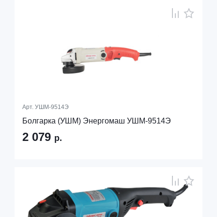
Арт.
УШМ-9514Э
Болгарка (УШМ) Энергомаш УШМ-9514Э
2 079
р.