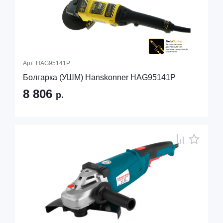
Арт.
HAG95141P
Болгарка (УШМ) Hanskonner HAG95141P
8 806
р.