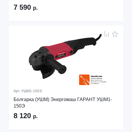
7 590
р.
Арт.
УШМ1-150Э
Болгарка (УШМ) Энергомаш ГАРАНТ УШМ1-
150Э
8 120
р.