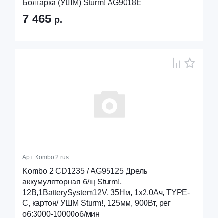
Болгарка (УШМ) Sturm! AG9018E
7 465
р.
Арт.
Kombo 2 rus
Kombo 2 CD1235 / AG95125 Дрель
аккумуляторная б/щ Sturm!,
12В,1BatterySystem12V, 35Нм, 1x2.0Ач, TYPE-
C, картон/ УШМ Sturm!, 125мм, 900Вт, рег
об:3000-10000об/мин