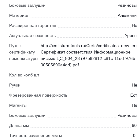
Боковые заглушки
Резиновы
Материал
Алюмини
Расширенная гарантия
Не
Актуальная сезонность
Уровн
Путь к
http://xml.sturmtools.ru/Certs/certificates_new_er
сертификату
Сертификат соответствия Информационное
номенклатуры
письмо ЦС_804_23 (97b82812-c81c-11ed-976b-
00505690a4dd).pdf
Кол во колб шт
Ручки
Не
Фрезерованная поверхность
Ест
Магниты
Не
Боковые заглушки
Резиновы
Длина мм
60
Точность измерения мм м
0