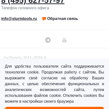
8 (495) 627-57-97
Телефон головного офиса
info@sturmtools.ru
Обратная связь
©«Sturm!» 2011–2026 ®
Все права защищены.
Для удобства пользователя сайта поддерживается
Политика обработки персональных данных
технология cookie. Продолжая работу с сайтом, Вы
выражаете своё согласие на обработку Ваших
Согласие на обработку персональных данных
данных, с целью обеспечения функциональных и
аналитических возможностей сайта, путем
использования файлов cookie. Отключить cookies Вы
Главная
Каталог
Сравнение
Избранное
можете в настройках своего браузера