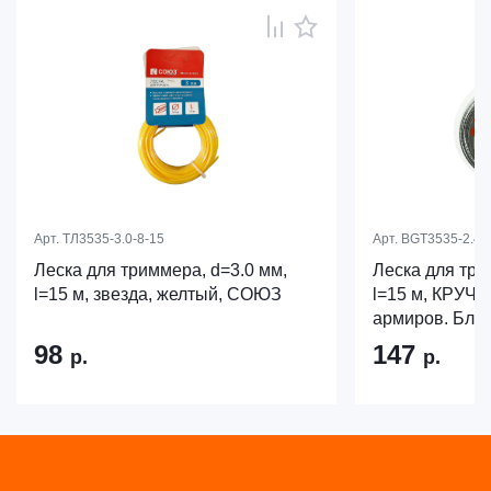
Арт.
ТЛ3535-3.0-8-15
Арт.
BGT3535-2.4-
Леска для триммера, d=3.0 мм,
Леска для три
l=15 м, звезда, желтый, СОЮЗ
l=15 м, КРУЧ
армиров. Блис
98
147
р.
р.