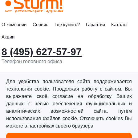
О компании
Сервис
Где купить?
Гарантия
Каталог
Акции
8 (495) 627-57-97
Телефон головного офиса
info@sturmtools.ru
Обратная связь
Для удобства пользователя сайта поддерживается
технология cookie. Продолжая работу с сайтом, Вы
выражаете своё согласие на обработку Ваших
данных, с целью обеспечения функциональных и
аналитических возможностей сайта, путем
использования файлов cookie. Отключить cookies Вы
©«Sturm!» 2011–2026 ®
можете в настройках своего браузера
Все права защищены.