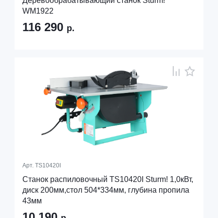
Деревообрабатывающий станок Sturm!
WM1922
116 290
р.
Арт.
TS10420I
Станок распиловочный TS10420I Sturm! 1,0кВт,
диск 200мм,стол 504*334мм, глубина пропила
43мм
10 190