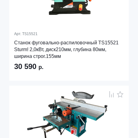
Арт.
TS15521
Станок фуговально-распиловочный TS15521
Sturm! 2,0кВт, диск210мм, глубина 80мм,
ширина строг.155мм
30 590
р.