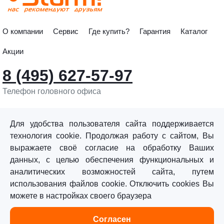
О компании
Сервис
Где купить?
Гарантия
Каталог
Акции
8 (495) 627-57-97
Телефон головного офиса
info@sturmtools.ru
Обратная связь
Для удобства пользователя сайта поддерживается
технология cookie. Продолжая работу с сайтом, Вы
выражаете своё согласие на обработку Ваших
данных, с целью обеспечения функциональных и
аналитических возможностей сайта, путем
использования файлов cookie. Отключить cookies Вы
©«Sturm!» 2011–2026 ®
можете в настройках своего браузера
Все права защищены.
Согласен
Политика обработки персональных данных