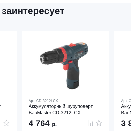
 заинтересует
Арт.
CD-3212LCX
Арт.
C
т
Аккумуляторный шуруповерт
Акк
BauMaster CD-3212LCX
Bau
4 764
3 
р.