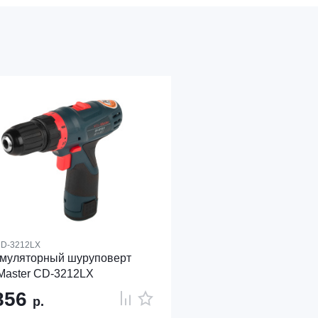
D-3212LX
умуляторный шуруповерт
Master CD-3212LX
856
р.