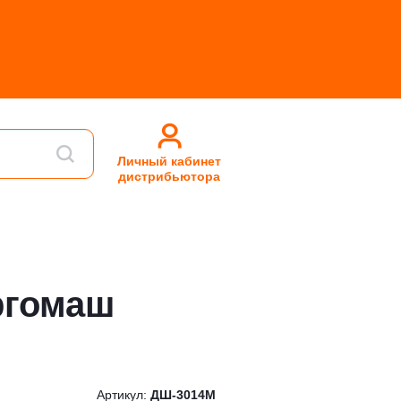
Личный кабинет
дистрибьютора
ргомаш
Артикул:
ДШ-3014М