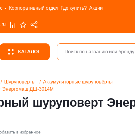
с
Корпоративный отдел
Где купить?
Акции
.ru
КАТАЛОГ
Шуруповерты
Аккумуляторные шуруповёрты
т Энергомаш ДШ-3014М
рный шуруповерт Эне
обавить в избранное