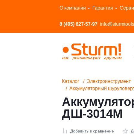
Перейти в каталог
О компании
Гарантия
Серви
8 (495) 627-57-97
info@sturmtools
Каталог
Электроинструмент
Аккумуляторный шуруповер
Аккумулято
ДШ-3014М
Добавить в сравнение
Д