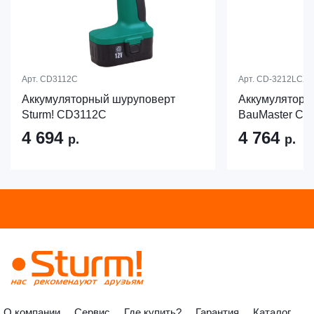
Арт.
CD3112C
Арт.
CD-3212LCX
Аккумуляторный шуруповерт
Аккумуляторн
Sturm! CD3112C
BauMaster CD
4 694
4 764
р.
р.
О компании
Сервис
Где купить?
Гарантия
Каталог