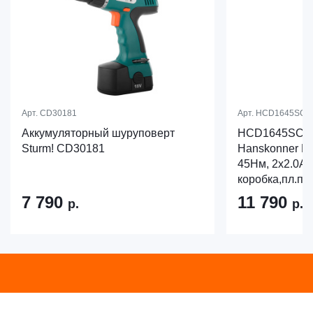
Арт.
CD30181
Арт.
HCD1645SC
Аккумуляторный шуруповерт
HCD1645SC Др
Sturm! CD30181
Hanskonner PL
45Нм, 2х2.0Ач
коробка,пл.па
7 790
11 790
р.
р.