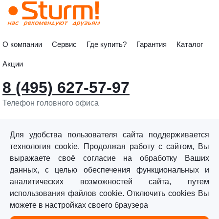
О компании
Сервис
Где купить?
Гарантия
Каталог
Акции
8 (495) 627-57-97
Телефон головного офиса
info@sturmtools.ru
Обратная связь
Для удобства пользователя сайта поддерживается
технология cookie. Продолжая работу с сайтом, Вы
выражаете своё согласие на обработку Ваших
данных, с целью обеспечения функциональных и
аналитических возможностей сайта, путем
использования файлов cookie. Отключить cookies Вы
©«Sturm!» 2011–2026 ®
можете в настройках своего браузера
Все права защищены.