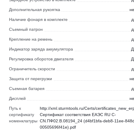
Дополнительная рукоятка
не
Наличие фонаря в комплекте
д
Съемный патрон
д
Крепление на ремень
д
Индикатор заряда аккумулятора
Д
Регулировка оборотов двигателя
Д
Ограничитель скорости
д
Защита от перегрузки
не
Съемная батарея
д
Дисплей
не
Путь к
http://xml.sturmtools.ru/Certs/certificates_new_er
сертификату
Сертификат соответствия ЕАЭС RU С-
номенклатуры
CN.ПФ02.В.08194_24 (d4bf1bfa-deb8-11ee-848d
00505696f41e).pdf