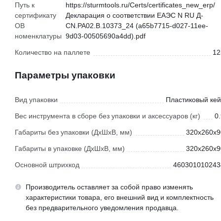
Путь к
https://sturmtools.ru/Certs/certificates_new_erp/
сертификату
Декларация о соответствии ЕАЭС N RU Д-
ОВ
CN.РА02.В.10373_24 (a65b7715-d027-11ee-
номенклатуры
9d03-00505690a4dd).pdf
Количество на паллете
12
Параметры упаковки
Вид упаковки
Пластиковый кей
Вес инструмента в сборе без упаковки и аксессуаров (кг)
0
Габариты без упаковки (ДхШхВ, мм)
320x260x9
Габариты в упаковке (ДхШхВ, мм)
320x260x9
Основной штрихкод
460301010243
Производитель оставляет за собой право изменять
характеристики товара, его внешний вид и комплектность
без предварительного уведомления продавца.