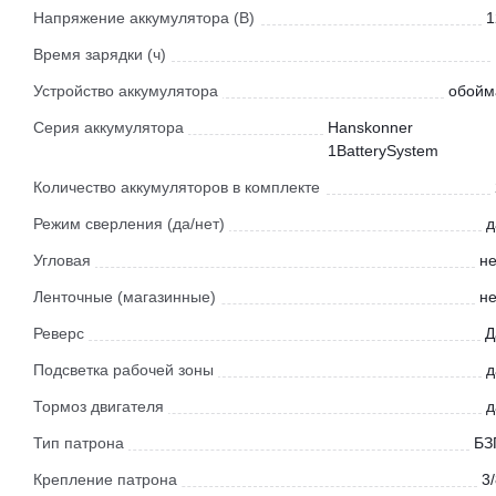
Напряжение аккумулятора (В)
1
Время зарядки (ч)
Устройство аккумулятора
обойм
Серия аккумулятора
Hanskonner
1BatterySystem
Количество аккумуляторов в комплекте
Режим сверления (да/нет)
д
Угловая
не
Ленточные (магазинные)
не
Реверс
Д
Подсветка рабочей зоны
д
Тормоз двигателя
д
Тип патрона
БЗ
Крепление патрона
3