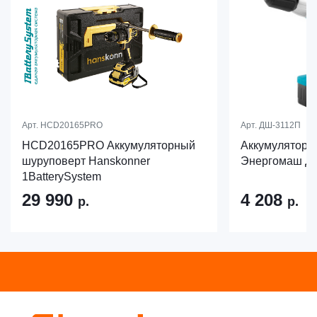
Арт.
HCD20165PRO
Арт.
ДШ-3112П
HCD20165PRO Аккумуляторный
Аккумуляторн
шуруповерт Hanskonner
Энергомаш Д
1BatterySystem
29 990
4 208
р.
р.