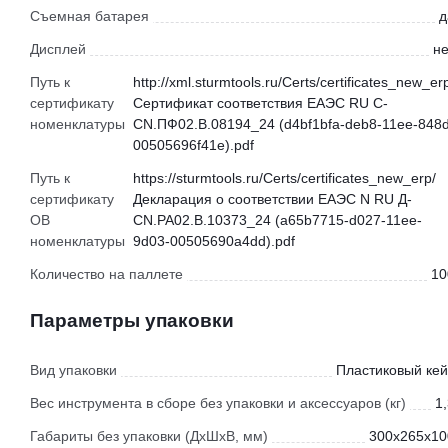
Съемная батарея
д
Дисплей
не
Путь к
http://xml.sturmtools.ru/Certs/certificates_new_er
сертификату
Сертификат соответствия ЕАЭС RU С-
номенклатуры
CN.ПФ02.В.08194_24 (d4bf1bfa-deb8-11ee-848d
00505696f41e).pdf
Путь к
https://sturmtools.ru/Certs/certificates_new_erp/
сертификату
Декларация о соответствии ЕАЭС N RU Д-
ОВ
CN.РА02.В.10373_24 (a65b7715-d027-11ee-
номенклатуры
9d03-00505690a4dd).pdf
Количество на паллете
10
Параметры упаковки
Вид упаковки
Пластиковый кей
Вес инструмента в сборе без упаковки и аксессуаров (кг)
1
Габариты без упаковки (ДхШхВ, мм)
300x265x10