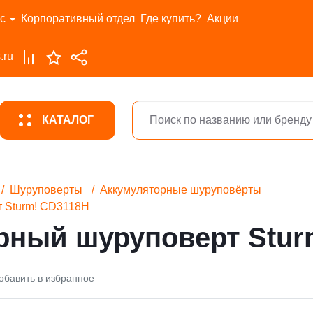
с
Корпоративный отдел
Где купить?
Акции
.ru
КАТАЛОГ
Шуруповерты
Аккумуляторные шуруповёрты
 Sturm! CD3118H
рный шуруповерт Stur
обавить в избранное