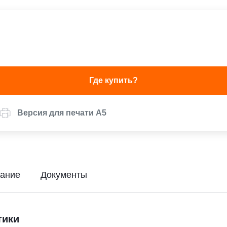
Где купить?
Версия для печати А5
ание
Документы
тики