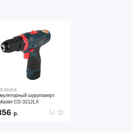
D-3212LX
умуляторный шуруповерт
Master CD-3212LX
856
р.