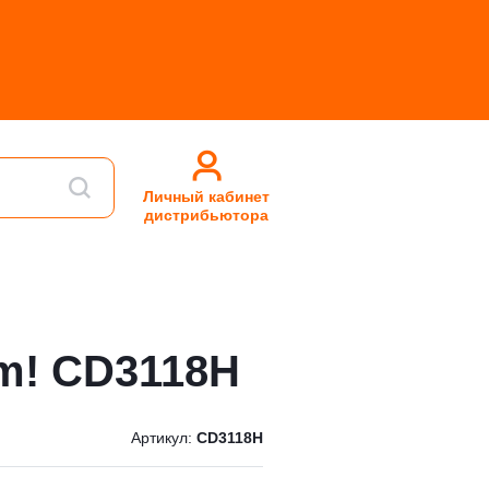
Личный кабинет
дистрибьютора
m! CD3118H
Артикул:
CD3118H