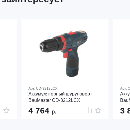
Арт.
CD-3212LCX
Арт.
C
т
Аккумуляторный шуруповерт
Акк
BauMaster CD-3212LCX
Bau
4 764
3 
р.