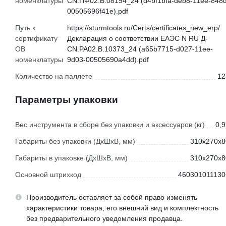
номенклатуры
CN.ПФ02.В.08194_24 (d4bf1bfa-deb8-11ee-848d
00505696f41e).pdf
Путь к
https://sturmtools.ru/Certs/certificates_new_erp/
сертификату
Декларация о соответствии ЕАЭС N RU Д-
ОВ
CN.РА02.В.10373_24 (a65b7715-d027-11ee-
номенклатуры
9d03-00505690a4dd).pdf
Количество на паллете
12
Параметры упаковки
Вес инструмента в сборе без упаковки и аксессуаров (кг)
0,9
Габариты без упаковки (ДхШхВ, мм)
310x270x8
Габариты в упаковке (ДхШхВ, мм)
310x270x8
Основной штрихкод
460301011130
Производитель оставляет за собой право изменять
характеристики товара, его внешний вид и комплектность
без предварительного уведомления продавца.