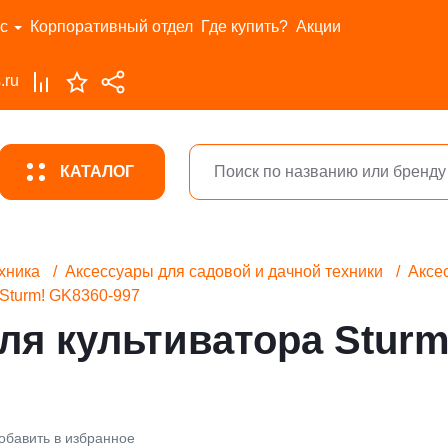
с
Корпоративный отдел
Где купить?
Акции
.ru
КАТАЛОГ
хника
Аксессуары для садовой и дачной техники
Аксе
 Sturm! GK8360-997
ля культиватора Sturm
обавить в избранное