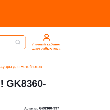
Личный кабинет
дистрибьютора
ссуары для мотоблоков
! GK8360-
Артикул:
GK8360-997