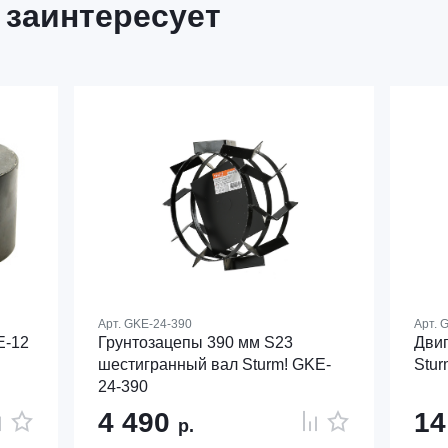
 заинтересует
Арт.
GKE-24-390
Арт.
G
E-12
Грунтозацепы 390 мм S23
Двиг
шестигранный вал Sturm! GKE-
Stur
24-390
4 490
14
р.