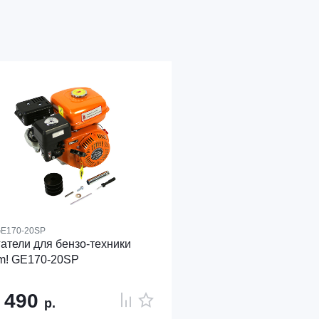
E170-20SP
атели для бензо-техники
m! GE170-20SP
 490
р.