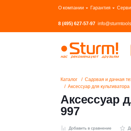
Перейти в каталог
О компании
Гарантия
Серви
8 (495) 627-57-97
info@sturmtools
Каталог
Садовая и дачная те
Аксессуар для культиватора
Аксессуар д
997
Добавить в сравнение
Д