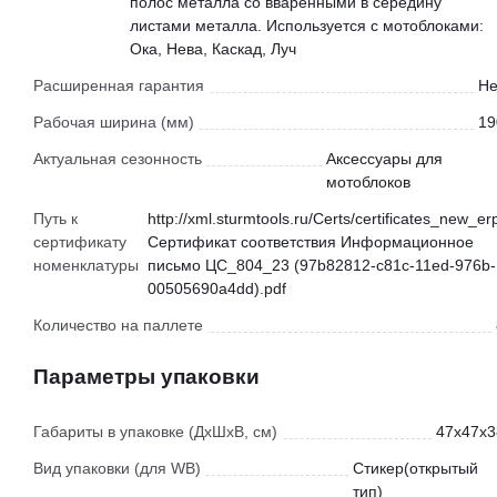
полос металла со вваренными в середину
листами металла. Используется с мотоблоками:
Ока, Нева, Каскад, Луч
Расширенная гарантия
Не
Рабочая ширина (мм)
19
Актуальная сезонность
Аксессуары для
мотоблоков
Путь к
http://xml.sturmtools.ru/Certs/certificates_new_er
сертификату
Сертификат соответствия Информационное
номенклатуры
письмо ЦС_804_23 (97b82812-c81c-11ed-976b-
00505690a4dd).pdf
Количество на паллете
Параметры упаковки
Габариты в упаковке (ДхШхВ, см)
47x47x3
Вид упаковки (для WB)
Стикер(открытый
тип)