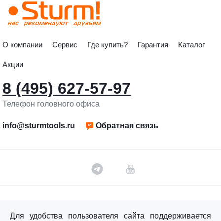
О компании
Сервис
Где купить?
Гарантия
Каталог
Акции
8 (495) 627-57-97
Телефон головного офиса
info@sturmtools.ru
Обратная связь
©«Sturm!» 2011–2026 ®
Для удобства пользователя сайта поддерживается
Все права защищены.