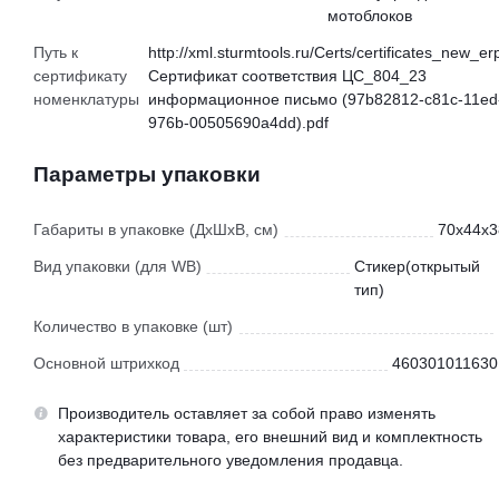
мотоблоков
Путь к
http://xml.sturmtools.ru/Certs/certificates_new_er
сертификату
Сертификат соответствия ЦС_804_23
номенклатуры
информационное письмо (97b82812-c81c-11ed
976b-00505690a4dd).pdf
Параметры упаковки
Габариты в упаковке (ДхШхВ, см)
70x44x3
Вид упаковки (для WB)
Стикер(открытый
тип)
Количество в упаковке (шт)
Основной штрихкод
460301011630
Производитель оставляет за собой право изменять
характеристики товара, его внешний вид и комплектность
без предварительного уведомления продавца.