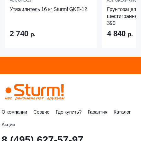
Арт.
GKE-12
Арт.
GKE-24-390
Утяжилитель 16 кг Sturm! GKE-12
Грунтозацепы
шестигранный 
390
2 740
4 840
р.
р.
О компании
Сервис
Где купить?
Гарантия
Каталог
Акции
8 (495) 627-57-97