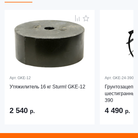
Арт.
GKE-12
Арт.
GKE-24-390
Утяжилитель 16 кг Sturm! GKE-12
Грунтозацепы
шестигранный 
390
2 540
4 490
р.
р.