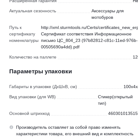
Расширенная гарантия
Не
Актуальная сезонность
Аксессуары для
мотобуров
Путь к
http://xml.sturmtools.ru/Certs/certificates_new_er
сертификату
Сертификат соответствия Информационное
номенклатуры
письмо ЦС_804_23 (97b82812-c81c-11ed-976b-
00505690a4dd).pdf
Количество на паллете
12
Параметры упаковки
Габариты в упаковке (ДхШхВ, см)
100x4x
Вид упаковки (для WB)
Стикер(открытый
тип)
Основной штрихкод
460301013515
Производитель оставляет за собой право изменять
характеристики товара, его внешний вид и комплектность