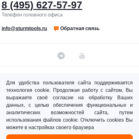
8 (495) 627-57-97
Телефон головного офиса
info@sturmtools.ru
Обратная связь
©«Sturm!» 2011–2026 ®
Для удобства пользователя сайта поддерживается
Все права защищены.
технология cookie. Продолжая работу с сайтом, Вы
Политика обработки персональных данных
выражаете своё согласие на обработку Ваших
данных, с целью обеспечения функциональных и
Согласие на обработку персональных данных
аналитических возможностей сайта, путем
использования файлов cookie. Отключить cookies Вы
можете в настройках своего браузера
Главная
Каталог
Сравнение
Избранное