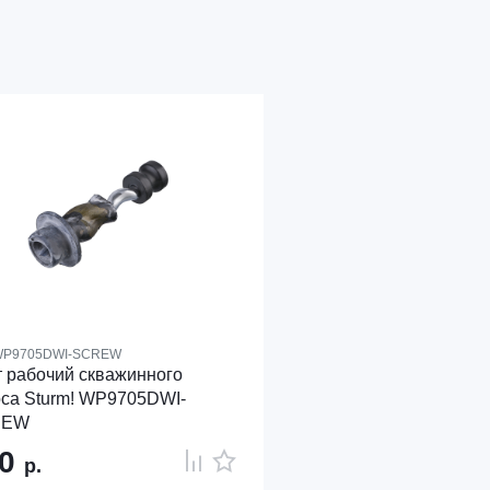
P9705DWI-SCREW
 рабочий скважинного
са Sturm! WP9705DWI-
REW
90
р.