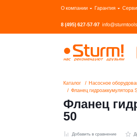
Перейти в каталог
О компании
Гарантия
Серви
8 (495) 627-57-97
info@sturmtools
Каталог
Насосное оборудова
Фланец гидроаккумулятора 
Фланец гид
50
Добавить в сравнение
Д