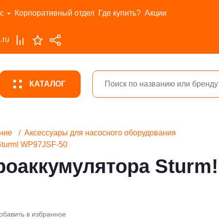
с
Корпоративный отдел
Где купить?
Акции
.ru
КАТАЛОГ
ние
Аксессуары для насосного оборудования
Sturm! WP97JSF-50
роаккумулятора Sturm
обавить в избранное