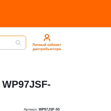
Личный кабинет
дистрибьютора
! WP97JSF-
Артикул:
WP97JSF-50