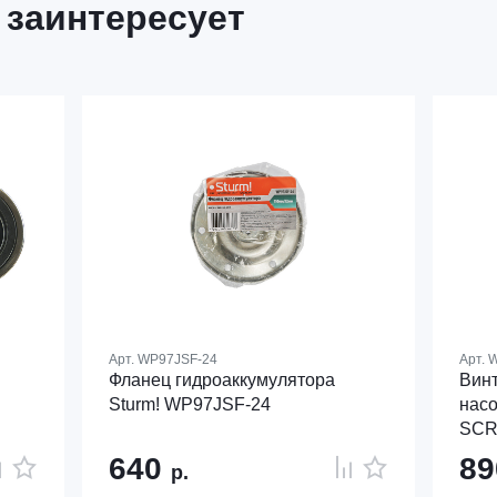
 заинтересует
Арт.
WP97JSF-24
Арт.
W
Фланец гидроаккумулятора
Винт
Sturm! WP97JSF-24
насо
SC
640
8
р.