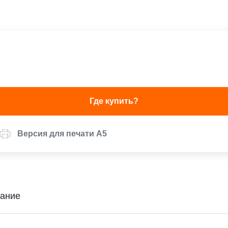
Где купить?
Версия для печати А5
ание