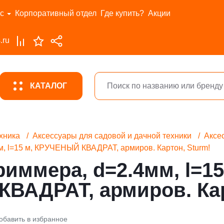
с
Корпоративный отдел
Где купить?
Акции
.ru
КАТАЛОГ
хника
Аксессуары для садовой и дачной техники
Аксе
м, l=15 м, КРУЧЕНЫЙ КВАДРАТ, армиров. Картон, Sturm!
риммера, d=2.4мм, l=15
ВАДРАТ, армиров. Кар
обавить в избранное