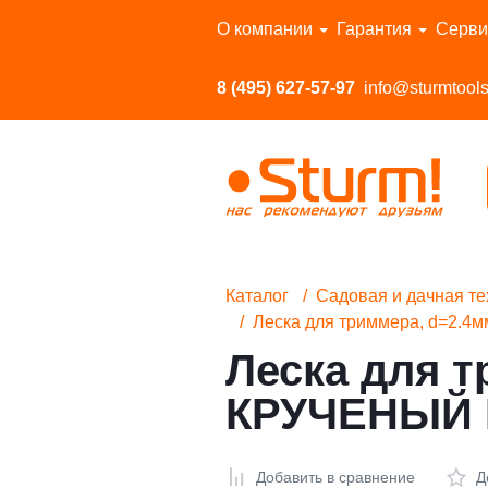
Перейти в каталог
О компании
Гарантия
Серви
8 (495) 627-57-97
info@sturmtools
Каталог
Садовая и дачная те
Леска для триммера, d=2.4м
Леска для т
КРУЧЕНЫЙ К
Добавить в сравнение
Д