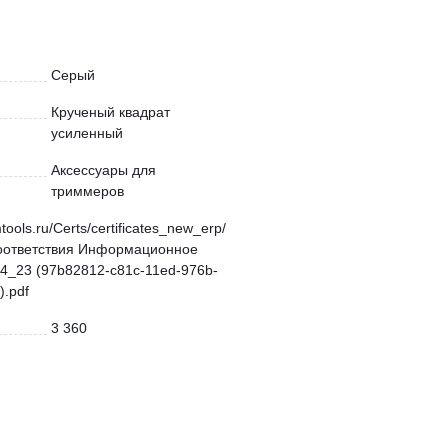
Серый
Крученый квадрат
усиленный
Аксессуары для
триммеров
mtools.ru/Certs/certificates_new_erp/
оответствия Информационное
4_23 (97b82812-c81c-11ed-976b-
.pdf
3 360