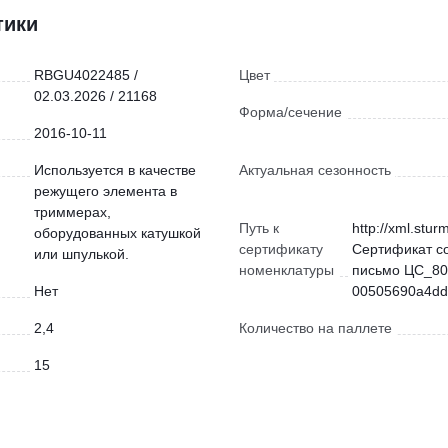
тики
RBGU4022485 /
Цвет
02.03.2026 / 21168
Форма/сечение
2016-10-11
Используется в качестве
Актуальная сезонность
режущего элемента в
триммерах,
Путь к
http://xml.stur
оборудованных катушкой
сертификату
Сертификат с
или шпулькой.
номенклатуры
письмо ЦС_80
Нет
00505690a4dd)
2,4
Количество на паллете
15