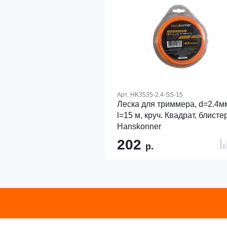
Арт.
HK3535-2.4-SS-15
Леска для триммера, d=2.4м
l=15 м, круч. Квадрат, блистер
Hanskonner
202
р.