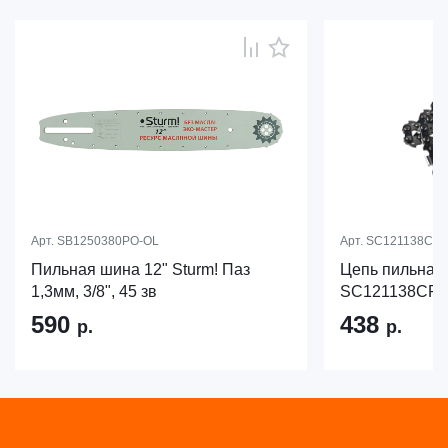
Арт.
SB1250380PO-OL
Арт.
SC121138CRT
Пильная шина 12" Sturm! Паз
Цепь пильная 
1,3мм, 3/8", 45 зв
SC121138CRT
590
438
р.
р.