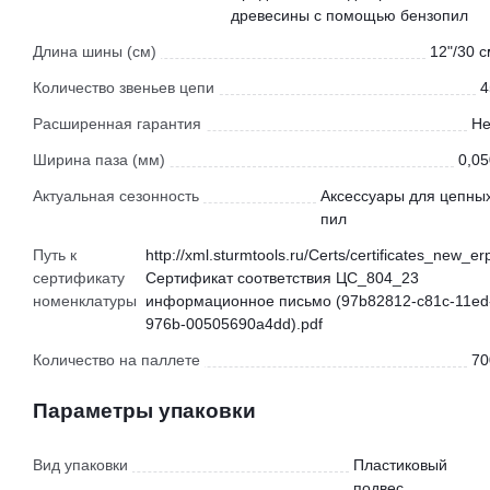
древесины с помощью бензопил
Длина шины (см)
12"/30 
Количество звеньев цепи
4
Расширенная гарантия
Не
Ширина паза (мм)
0,05
Актуальная сезонность
Аксессуары для цепны
пил
Путь к
http://xml.sturmtools.ru/Certs/certificates_new_er
сертификату
Сертификат соответствия ЦС_804_23
номенклатуры
информационное письмо (97b82812-c81c-11ed
976b-00505690a4dd).pdf
Количество на паллете
70
Параметры упаковки
Вид упаковки
Пластиковый
подвес